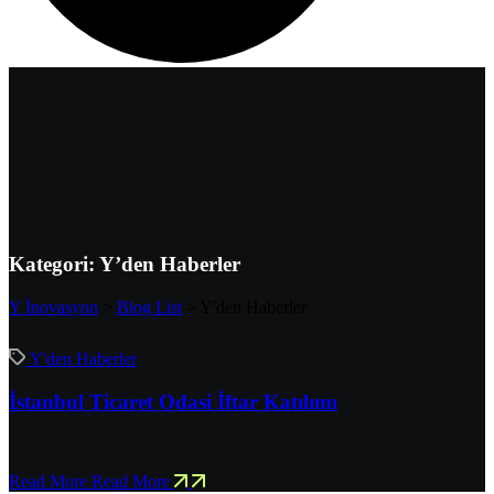
Kategori:
Y’den Haberler
Y İnovasyon
>
Blog List
>
Y'den Haberler
Y'den Haberler
İstanbul Ticaret Odasi İftar Katılımı
Read More
Read More