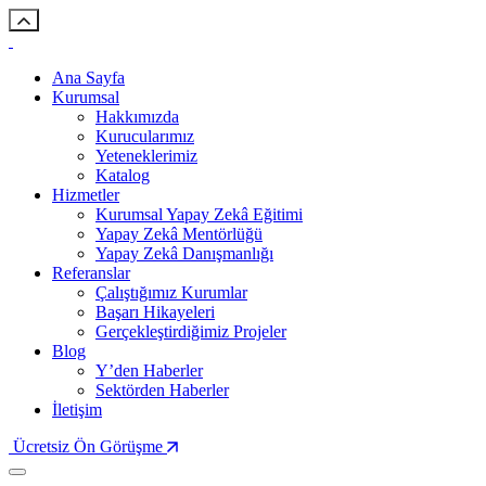
Ana Sayfa
Kurumsal
Hakkımızda
Kurucularımız
Yeteneklerimiz
Katalog
Hizmetler
Kurumsal Yapay Zekâ Eğitimi
Yapay Zekâ Mentörlüğü
Yapay Zekâ Danışmanlığı
Referanslar
Çalıştığımız Kurumlar
Başarı Hikayeleri
Gerçekleştirdiğimiz Projeler
Blog
Y’den Haberler
Sektörden Haberler
İletişim
Ücretsiz Ön Görüşme