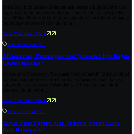
Şirketlerde bilgi üretmek kolaydır; asıl mesele o bilgiyi doğru anda,
doğru kişinin önüne getirebilmektir. Toplantı notları, sözleşmeler,
prosedürler, eğitim içerikleri, ürün katalogları ve teknik dokümanlar
büyüdükçe kurumsal hafıza da büyür;[…]
Read More
Read More
Sektörden Haberler
AI Agent mı, Otomasyon mu? Şirketiniz İçin Doğru
Çözüm Hangisi?
AI Agent ve Otomasyon Tartışması Neden Önemli? Şirketler dijital
dönüşüm sürecinde iki farklı teknoloji yaklaşımıyla karşı karşıya
kalıyor: klasik otomasyon sistemleri ve AI Agent tabanlı akıllı
sistemler. Bu iki yapı[…]
Read More
Read More
Sektörden Haberler
Yapay Zeka Eğitimi Alan Şirketler Neden Daha
Hızlı Dönüşüyor?