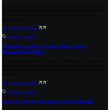
Kurumsal Yapay Zeka Eğitimi ile Gerçek Değişim Nerede Başlar?
1. Asıl mesele teknoloji değil, onu kullanan insanlar Son dönemde
birçok şirket yapay zeka araçlarını iş süreçlerine dahil etmeye
başladı. Copilot,[…]
Read More
Read More
Sektörden Haberler
Microsoft Copilot Şirketlerde Hangi İşleri
Otomatikleştirebilir?
1. Copilot artık sadece bir “yardımcı” değil Microsoft Copilot son
dönemde birçok şirketin günlük iş akışına girmeye başladı. Bunun
temel nedeni aslında çok basit: çalışanların zamanının büyük kısmı
tekrar eden[…]
Read More
Read More
Sektörden Haberler
İnsan Kaynaklarında Yapay Zeka Kullanımı