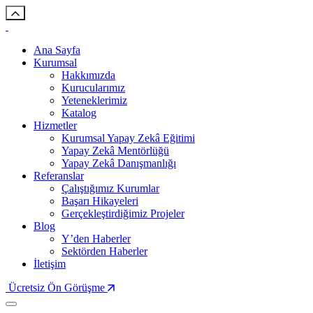
Ana Sayfa
Kurumsal
Hakkımızda
Kurucularımız
Yeteneklerimiz
Katalog
Hizmetler
Kurumsal Yapay Zekâ Eğitimi
Yapay Zekâ Mentörlüğü
Yapay Zekâ Danışmanlığı
Referanslar
Çalıştığımız Kurumlar
Başarı Hikayeleri
Gerçekleştirdiğimiz Projeler
Blog
Y’den Haberler
Sektörden Haberler
İletişim
Ücretsiz Ön Görüşme