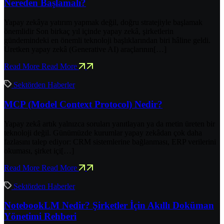
Nereden Başlamalı?
Yapay zekâya yatırım yapmak değil, doğru stratejiyle başlamak
önemlidir Son birkaç yıl içinde yapay zekâ, şirketlerin
gündemindeki en önemli teknoloji başlıklarından biri hâline geldi.
Üretken yapay zekâ (Generative AI) araçlarının[…]
Read More
Read More
Sektörden Haberler
MCP (Model Context Protocol) Nedir?
Yapay zekâ artık yalnızca soruları yanıtlayan ya da metin üreten bir
teknoloji değil. Günümüzde kurumlar yapay zekâdan çok daha
fazlasını talep ediyor: CRM sistemlerine bağlanması, ERP verilerini
okuması, şirket içi[…]
Read More
Read More
Sektörden Haberler
NotebookLM Nedir? Şirketler İçin Akıllı Doküman
Yönetimi Rehberi