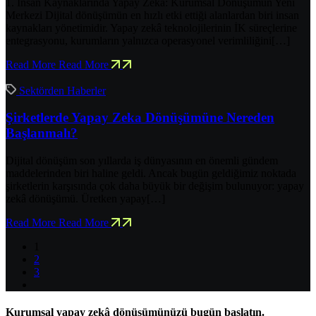
1. İnsan Kaynaklarında Yapay Zeka: Kurumsal Dönüşümün Yeni
Merkezi Dijital dönüşümün en hızlı etki ettiği alanlardan biri insan
kaynakları yönetimidir. Yapay zekâ teknolojilerinin İK süreçlerine
entegrasyonu, kurumların yalnızca operasyonel verimliliğini[…]
Read More
Read More
Sektörden Haberler
Şirketlerde Yapay Zeka Dönüşümüne Nereden
Başlanmalı?
Dijital dönüşüm son yıllarda iş dünyasının en önemli gündem
maddelerinden biri haline geldi. Ancak bugün geldiğimiz noktada
şirketlerin karşısında çok daha büyük bir değişim bulunuyor: yapay
zekâ dönüşümü. Üretken yapay[…]
Read More
Read More
1
2
3
Kurumsal yapay zekâ dönüşümünüzü bugün başlatın.