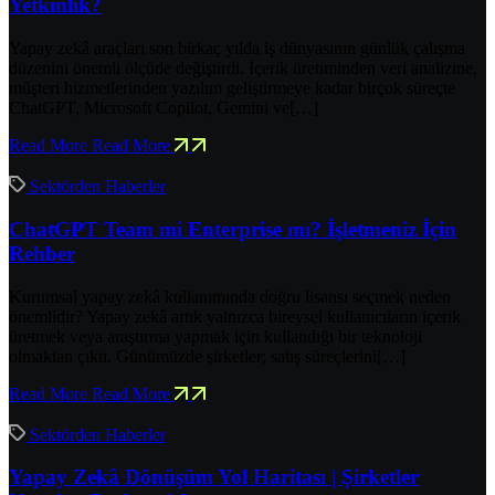
Yetkinlik?
Yapay zekâ araçları son birkaç yılda iş dünyasının günlük çalışma
düzenini önemli ölçüde değiştirdi. İçerik üretiminden veri analizine,
müşteri hizmetlerinden yazılım geliştirmeye kadar birçok süreçte
ChatGPT, Microsoft Copilot, Gemini ve[…]
Read More
Read More
Sektörden Haberler
ChatGPT Team mi Enterprise mı? İşletmeniz İçin
Rehber
Kurumsal yapay zekâ kullanımında doğru lisansı seçmek neden
önemlidir? Yapay zekâ artık yalnızca bireysel kullanıcıların içerik
üretmek veya araştırma yapmak için kullandığı bir teknoloji
olmaktan çıktı. Günümüzde şirketler; satış süreçlerini[…]
Read More
Read More
Sektörden Haberler
Yapay Zekâ Dönüşüm Yol Haritası | Şirketler