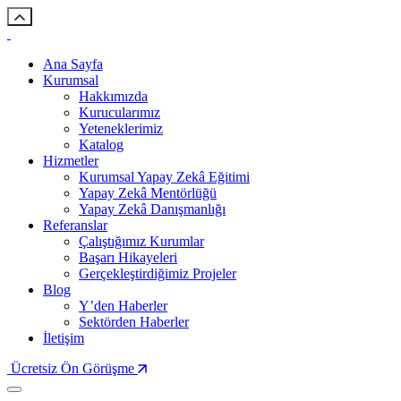
Ana Sayfa
Kurumsal
Hakkımızda
Kurucularımız
Yeteneklerimiz
Katalog
Hizmetler
Kurumsal Yapay Zekâ Eğitimi
Yapay Zekâ Mentörlüğü
Yapay Zekâ Danışmanlığı
Referanslar
Çalıştığımız Kurumlar
Başarı Hikayeleri
Gerçekleştirdiğimiz Projeler
Blog
Y’den Haberler
Sektörden Haberler
İletişim
Ücretsiz Ön Görüşme