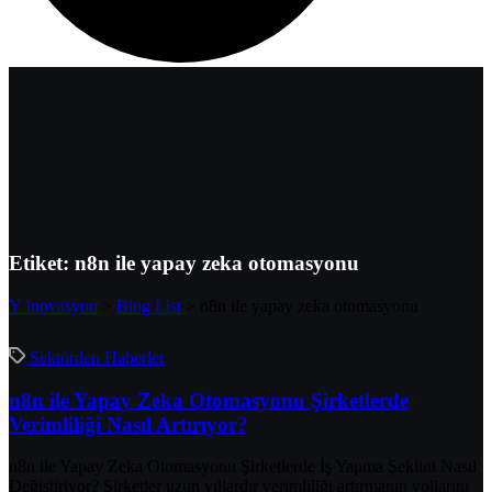
Etiket:
n8n ile yapay zeka otomasyonu
Y İnovasyon
>
Blog List
>
n8n ile yapay zeka otomasyonu
Sektörden Haberler
n8n ile Yapay Zeka Otomasyonu Şirketlerde
Verimliliği Nasıl Artırıyor?
n8n ile Yapay Zeka Otomasyonu Şirketlerde İş Yapma Şeklini Nasıl
Değiştiriyor? Şirketler uzun yıllardır verimliliği artırmanın yollarını