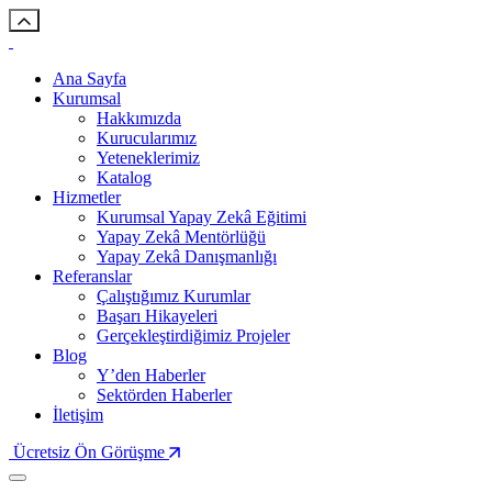
Ana Sayfa
Kurumsal
Hakkımızda
Kurucularımız
Yeteneklerimiz
Katalog
Hizmetler
Kurumsal Yapay Zekâ Eğitimi
Yapay Zekâ Mentörlüğü
Yapay Zekâ Danışmanlığı
Referanslar
Çalıştığımız Kurumlar
Başarı Hikayeleri
Gerçekleştirdiğimiz Projeler
Blog
Y’den Haberler
Sektörden Haberler
İletişim
Ücretsiz Ön Görüşme