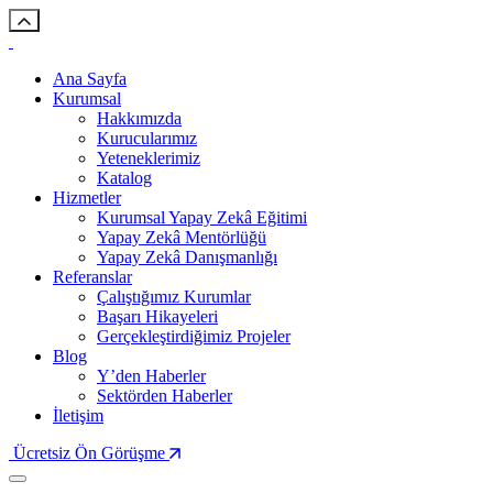
Ana Sayfa
Kurumsal
Hakkımızda
Kurucularımız
Yeteneklerimiz
Katalog
Hizmetler
Kurumsal Yapay Zekâ Eğitimi
Yapay Zekâ Mentörlüğü
Yapay Zekâ Danışmanlığı
Referanslar
Çalıştığımız Kurumlar
Başarı Hikayeleri
Gerçekleştirdiğimiz Projeler
Blog
Y’den Haberler
Sektörden Haberler
İletişim
Ücretsiz Ön Görüşme