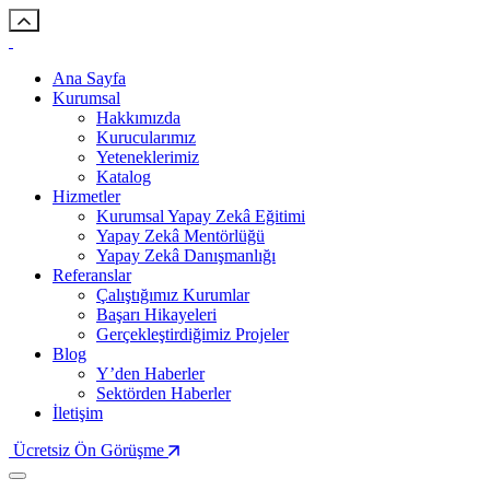
Ana Sayfa
Kurumsal
Hakkımızda
Kurucularımız
Yeteneklerimiz
Katalog
Hizmetler
Kurumsal Yapay Zekâ Eğitimi
Yapay Zekâ Mentörlüğü
Yapay Zekâ Danışmanlığı
Referanslar
Çalıştığımız Kurumlar
Başarı Hikayeleri
Gerçekleştirdiğimiz Projeler
Blog
Y’den Haberler
Sektörden Haberler
İletişim
Ücretsiz Ön Görüşme